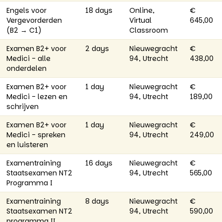
Engels voor
18 days
Online,
€
Vergevorderden
Virtual
645,00
(B2 → C1)
Classroom
Examen B2+ voor
2 days
Nieuwegracht
€
Medici - alle
94, Utrecht
438,00
onderdelen
Examen B2+ voor
1 day
Nieuwegracht
€
Medici - lezen en
94, Utrecht
189,00
schrijven
Examen B2+ voor
1 day
Nieuwegracht
€
Medici - spreken
94, Utrecht
249,00
en luisteren
Examentraining
16 days
Nieuwegracht
€
Staatsexamen NT2
94, Utrecht
565,00
Programma I
Examentraining
8 days
Nieuwegracht
€
Staatsexamen NT2
94, Utrecht
590,00
programma II