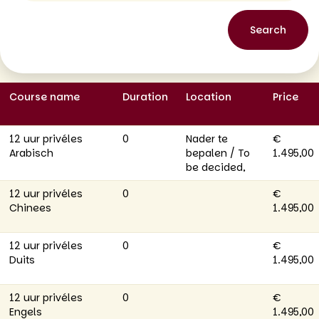
Course name
Duration
Location
Price
12 uur privéles
0
Nader te
€
Arabisch
bepalen / To
1.495,00
be decided,
12 uur privéles
0
€
Chinees
1.495,00
12 uur privéles
0
€
Duits
1.495,00
12 uur privéles
0
€
Engels
1.495,00