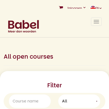
Inloggen
EN
Toggle
navigat
All open courses
Filter