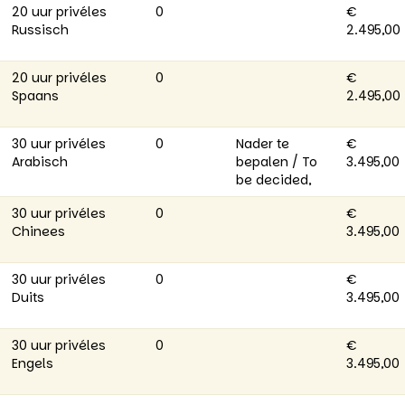
20 uur privéles
0
€
Russisch
2.495,00
20 uur privéles
0
€
Spaans
2.495,00
30 uur privéles
0
Nader te
€
Arabisch
bepalen / To
3.495,00
be decided,
30 uur privéles
0
€
Chinees
3.495,00
30 uur privéles
0
€
Duits
3.495,00
30 uur privéles
0
€
Engels
3.495,00