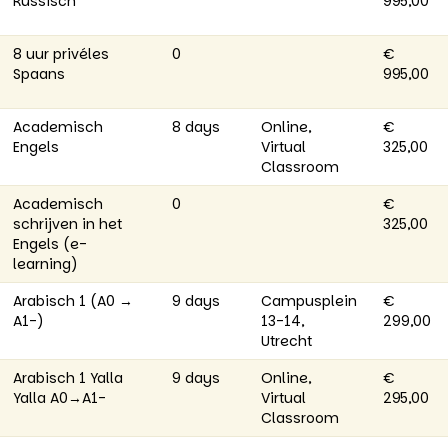
Russisch
995,00
8 uur privéles
0
€
Spaans
995,00
Academisch
8 days
Online,
€
Engels
Virtual
325,00
Classroom
Academisch
0
€
schrijven in het
325,00
Engels (e-
learning)
Arabisch 1 (A0 →
9 days
Campusplein
€
A1-)
13-14,
299,00
Utrecht
Arabisch 1 Yalla
9 days
Online,
€
Yalla A0→A1-
Virtual
295,00
Classroom