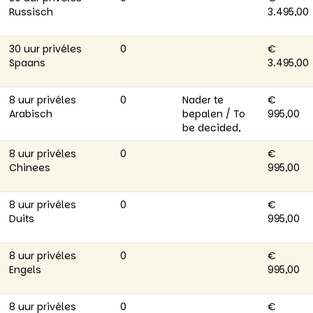
Russisch
3.495,00
30 uur privéles
0
€
Spaans
3.495,00
8 uur privéles
0
Nader te
€
Arabisch
bepalen / To
995,00
be decided,
8 uur privéles
0
€
Chinees
995,00
8 uur privéles
0
€
Duits
995,00
8 uur privéles
0
€
Engels
995,00
8 uur privéles
0
€