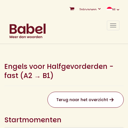
Inloggen
NL
Toggle
navigat
Engels voor Halfgevorderden -
fast (A2 → B1)
Terug naar het overzicht
Startmomenten