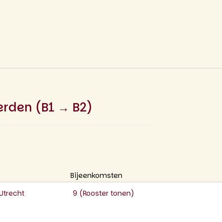
erden (B1 → B2)
Bijeenkomsten
Utrecht
9 (
Rooster tonen
)