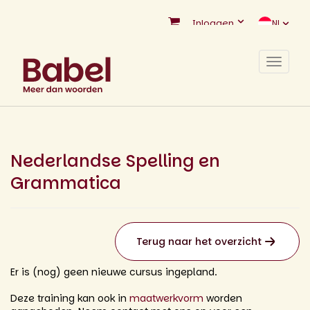
Inloggen
NL
Toggle
navigat
Nederlandse Spelling en
Grammatica
Terug naar het overzicht
Er is (nog) geen nieuwe cursus ingepland.
Deze training kan ook in
maatwerkvorm
worden